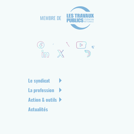
MEMBRE DE
R
é
s
e
a
u
N
Le syndicat
x
a
La profession
s
v
Action & outils
o
i
c
g
Actualités
i
a
a
t
u
i