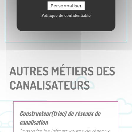
Participer à l’innovation et contribuer
Personnaliser
à l’amélioration continue du travail
Politique de confidentialité
Transmettre les compétences
(former et tutorer)
AUTRES MÉTIERS DES
CANALISATEURS
Constructeur(trice) de réseaux de
canalisation
Construire les infrastructures de réseaux