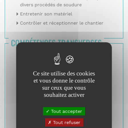
divers procédés de soudure
Entretenir son matériel
Contrôler et réceptionner le chantier
COMPÉTENCES TRANSVERSES
Réaliser son activité selon les normes
de l’entreprise et le cadre
réglementaire
Ce site utilise des cookies
Organiser son activité professionnelle
et vous donne le contrôle
sur ceux que vous
Agir face à un aléa
souhaitez activer
Travailler en équipe
Communiquer en milieu
Tout accepter
professionnel
Utiliser le numérique
Tout refuser