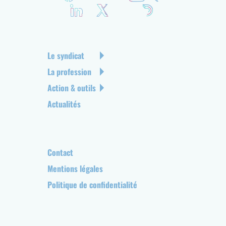
é
s
e
a
u
N
Le syndicat
x
a
La profession
s
v
Action & outils
o
i
c
g
Actualités
i
a
a
t
u
i
x
o
P
Contact
n
i
Mentions légales
p
e
Politique de confidentialité
r
d
i
d
n
e
c
p