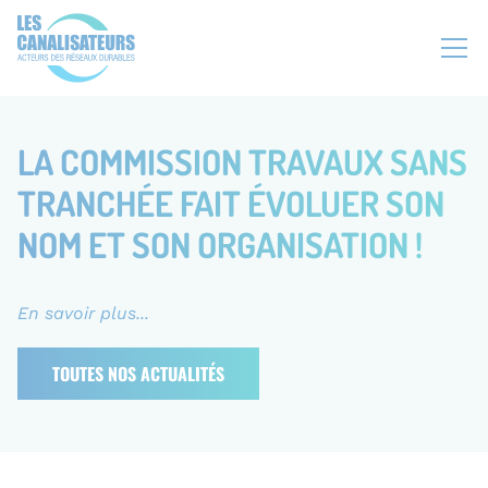
Aller
Panneau de gestion des cookies
N
au
a
contenu
v
principal
i
g
LA COMMISSION TRAVAUX SANS
a
TRANCHÉE FAIT ÉVOLUER SON
t
i
NOM ET SON ORGANISATION !
o
n
s
En savoir plus...
e
c
TOUTES NOS ACTUALITÉS
o
n
d
a
i