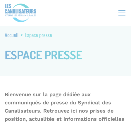
Aller
Panneau de gestion des cookies
N
au
a
contenu
v
principal
i
Accueil
Espace presse
F
g
i
a
l
ESPACE PRESSE
t
d
i
'
o
A
n
r
s
i
e
a
c
Bienvenue sur la page dédiée aux
n
o
communiqués de presse du Syndicat des
e
n
Canalisateurs. Retrouvez ici nos prises de
d
position, actualités et informations officielles
a
i