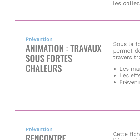
les colle
objectiver
investiss
Prévention
Sous la f
ANIMATION : TRAVAUX
permet de
SOUS FORTES
travers tr
CHALEURS
Les man
Les eff
Préveni
Prévention
Cette fich
RENCONTRE