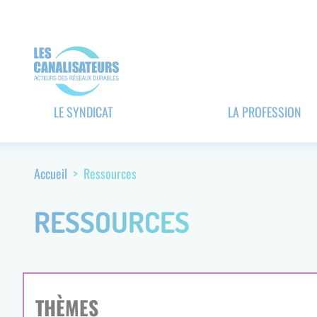
Aller
Panneau de gestion des cookies
au
contenu
principal
Navigation
LE SYNDICAT
LA PROFESSION
principale
(header)
Accueil
Ressources
Fil
d'Ariane
RESSOURCES
THÈMES