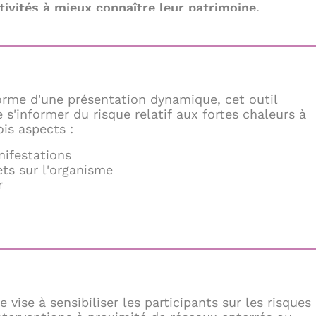
ctivités à mieux connaître leur patrimoine,
 leurs besoins et faciliter la planification de leurs
ements.
orme d'une présentation dynamique, cet outil
 s'informer du risque relatif aux fortes chaleurs à
ois aspects :
ifestations
ets sur l'organisme
r
e vise à sensibiliser les participants sur les risques