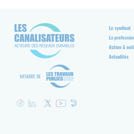
Navigation
Le syndicat
principale
La professio
Action & outi
Actualités
MEMBRE DE
Réseaux
sociaux