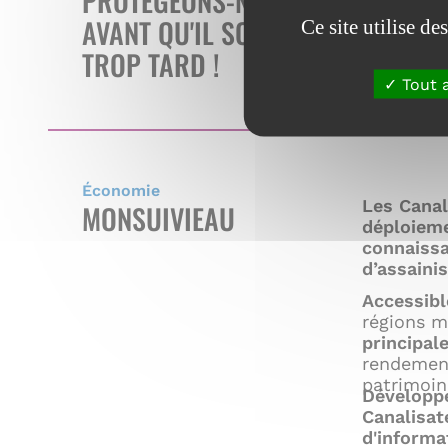
PROTÉGEONS-NOUS
AVANT QU'IL SOIT
Ce site utilise d
TROP TARD !
Tout 
Économie
Les Canal
MONSUIVIEAU
déploieme
connaissa
d’assaini
Accessibl
régions m
principal
rendement
patrimoin
Développé
Canalisat
d'informa