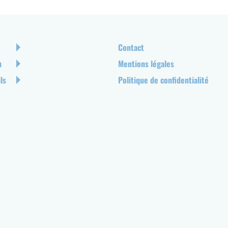
Pied
Contact
de
n
Mentions légales
page
ls
Politique de confidentialité