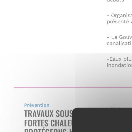
- Organisa
présenté 
- Le Gouv
canalisat
-Eaux plu
inondatio
Prévention
Affiche a
TRAVAUX SOUS
mettre en
FORTES CHALEURS :