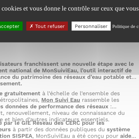
es cookies et vous donne le contrôle sur ceux que vous
accepter
Tout refuser
Personnaliser
Politique de c
isateurs franchissent une nouvelle étape avec le
nt national de MonSuiviEau, l’outil interactif de
nce du patrimoine des réseaux d’eau potable et
ssement.
e gratuitement
à l’échelle de l’ensemble des
étropolitaines,
Mon Suivi Eau
rassemble les
es données de performance des réseaux
:
, renouvellement, niveau de connaissance du
e et bien d’autres indicateurs essentiels.
 par le GIE Réseau des CERC pour les
eurs
à partir des données publiques du
système
tion SISPEA
, MonSuiviEau a été conçu pour
aider