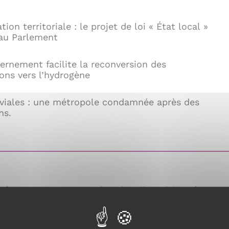
tion territoriale : le projet de loi « État local »
au Parlement
ernement facilite la reconversion des
ions vers l’hydrogène
viales : une métropole condamnée après des
ns.
u format portrait rappelant les dispositions à
 oeuvre lors des épisodes de fortes chaleurs.