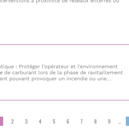
interventions à proximité de réseaux enterrés ou
tique : Protéger l’opérateur et l’environnement
te de carburant lors de la phase de ravitaillement
ant pouvant provoquer un incendie ou une
2
3
4
5
6
7
8
9
…
Page
Page
Page
Page
Page
Page
Page
Page
Page