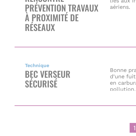
liés aux 
PRÉVENTION TRAVAUX
aériens.
À PROXIMITÉ DE
RÉSEAUX
Technique
Bonne pra
BEC VERSEUR
d’une fui
SÉCURISÉ
en carbur
pollution.
Pagination
1