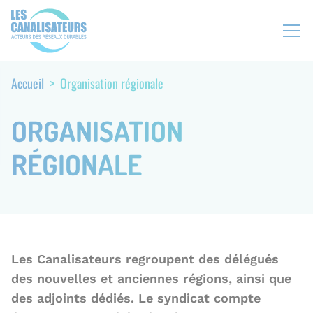
Aller
Panneau de gestion des cookies
N
au
a
contenu
v
principal
i
Accueil
Organisation régionale
F
g
i
a
l
ORGANISATION
t
d
i
'
RÉGIONALE
o
A
n
r
s
i
e
a
c
n
o
e
n
Les Canalisateurs regroupent des délégués
d
des nouvelles et anciennes régions, ainsi que
a
des adjoints dédiés. Le syndicat compte
i