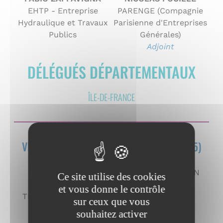
EHTP - Entreprise
PARENGE (Compagnie
Hydraulique et Travaux
Parisienne d'Entreprises
Publics
Générales)
Adjoint
DÉLÉGUÉS DÉPARTEMENTAUX
ÎLE-DE-FRANCE
VILLE DE PARIS (75)
VILLE DE PARIS (75)
CHRISTOPHE LE
BRUNO HAREAU
DORE
DARRAS & JOUANIN
Ce site utilise des cookies
ENTREPRISE DE
Adjoint
et vous donne le contrôle
TRAVAUX FAYOLLE &
sur ceux que vous
FILS
souhaitez activer