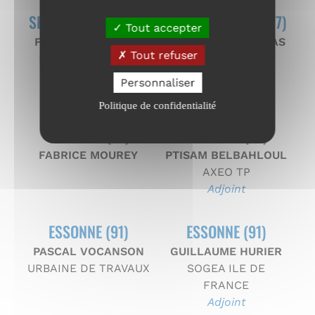
SEINE ET MARNE (77)
SEINE ET MARNE (77)
Tout accepter
FABIO ZAPPAVIGNA
CHRISTOPHE MATIAS
Tout refuser
EHTP - Entreprise
ALPHA T.P.
Hydraulique et
Adjoint
Personnaliser
Travaux Publics
Politique de confidentialité
YVELINES (78)
YVELINES (78)
FABRICE MOUREY
PTISAM BELBAHLOUL
AXEO TP
Adjoint
ESSONNE (91)
ESSONNE (91)
PASCAL VOCANSON
GUILLAUME HURIER
URBAINE DE TRAVAUX
SOGEA ILE DE
FRANCE
Adjoint