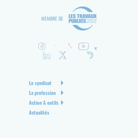
MEMBRE DE
R
é
s
e
a
u
N
Le syndicat
x
a
La profession
s
v
Action & outils
o
i
c
g
Actualités
i
a
a
t
u
i