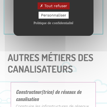
Contribuer à l’amélioration continue
Tout refuser
du travail
Personnaliser
Transmettre les compétences
(former et tutorer)
Politique de confidentialité
AUTRES MÉTIERS DES
CANALISATEURS
Constructeur(trice) de réseaux de
canalisation
Construire les infrastructures de réseaux