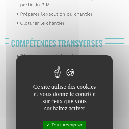
partir du BIM
Préparer l’exécution du chantier
Clôturer le chantier
COMPÉTENCES TRANSVERSES
Réaliser son activité selon les normes
de l’entreprise et le cadre
réglementaire
Organiser son activité professionnelle
Ce site utilise des cookies
Agir face à un aléa
et vous donne le contrôle
Travailler en équipe
sur ceux que vous
Communiquer en milieu
souhaitez activer
professionnel
Utiliser le numérique
Tout accepter