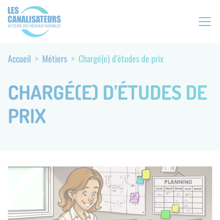
Aller
Panneau de gestion des cookies
N
au
a
contenu
v
principal
i
Accueil
Métiers
Chargé(e) d’études de prix
F
g
i
a
l
CHARGÉ(E) D’ÉTUDES DE
t
d
i
'
PRIX
o
A
n
r
s
i
e
a
c
n
o
e
n
d
a
i