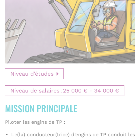
r
e
Niveau d'études
Niveau de salaires
25 000 €
34 000 €
MISSION PRINCIPALE
Piloter les engins de TP :
Le(la) conducteur(trice) d’engins de TP conduit les