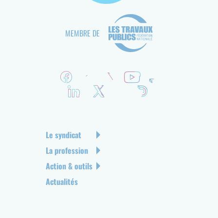
MEMBRE DE
R
é
s
e
a
u
N
Le syndicat
x
a
La profession
s
v
Action & outils
o
i
c
g
Actualités
i
a
a
t
u
i