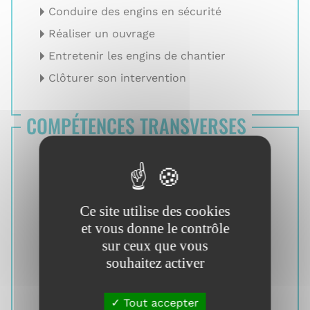
Conduire des engins en sécurité
Réaliser un ouvrage
Entretenir les engins de chantier
Clôturer son intervention
COMPÉTENCES TRANSVERSES
Réaliser son activité selon les codes
sociaux en entreprise
Organiser son activité professionnelle
Ce site utilise des cookies
Agir face à un aléa
et vous donne le contrôle
Travailler en équipe
sur ceux que vous
Communiquer en milieu
souhaitez activer
professionnel
Utiliser le numérique
Tout accepter