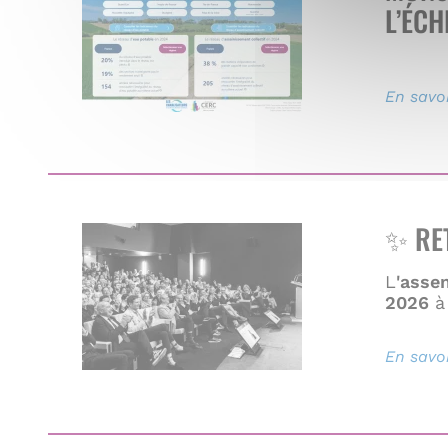
L’ÉCH
En savoi
✨ RE
L
'asse
2026
à 
En savoi