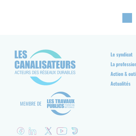
Pagination
Navigation
Le syndicat
principale
La professio
Action & outi
Actualités
MEMBRE DE
Réseaux
sociaux