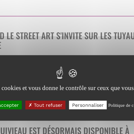
Manchon
URC
PLASSON
:
une
 LE STREET ART S'INVITE SUR LES TUYA
solution
E
universelle
pour
réparer
r plus
sur
et
Quand
raccorder
le
les
street
canalisations
es cookies et vous donne le contrôle sur ceux que vous
art
s'invite
sur
accepter
Tout refuser
Personnaliser
Politique de c
les
tuyaux
en
UIVIEAU EST DÉSORMAIS DISPONIBLE À
fonte