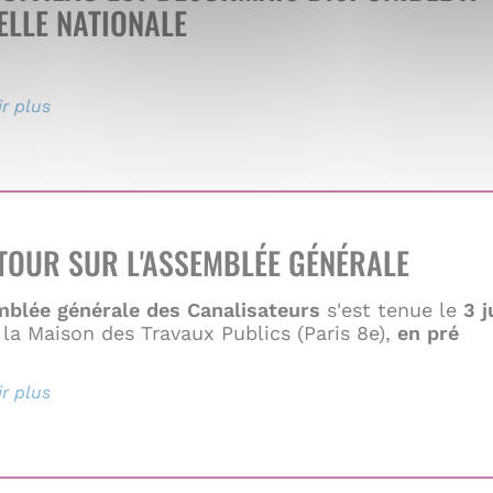
ELLE NATIONALE
r plus
sur
MonSuiviEau
est
désormais
disponible
à
TOUR SUR L'ASSEMBLÉE GÉNÉRALE
l’échelle
nationale
mblée générale des Canalisateurs
s'est tenue le
3 j
la Maison des Travaux Publics (Paris 8e),
en pré
r plus
sur
✨
RETOUR
SUR