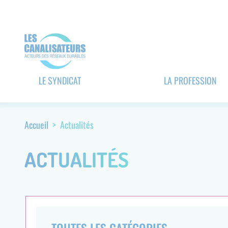
Aller
Panneau de gestion des cookies
au
contenu
principal
Navigation
LE SYNDICAT
LA PROFESSION
principale
(header)
Accueil
Actualités
Fil
d'Ariane
ACTUALITÉS