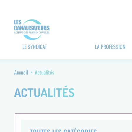
Aller
Panneau de gestion des cookies
au
contenu
principal
Navigation
LE SYNDICAT
LA PROFESSION
principale
(header)
Accueil
Actualités
Fil
d'Ariane
ACTUALITÉS