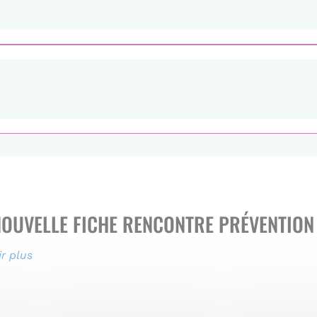
NOUVELLE FICHE RENCONTRE PRÉVENTION
r plus
sur
Une
nouvelle
fiche