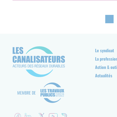
Pagination
Navigation
Le syndicat
principale
La professio
Action & outi
Actualités
MEMBRE DE
Réseaux