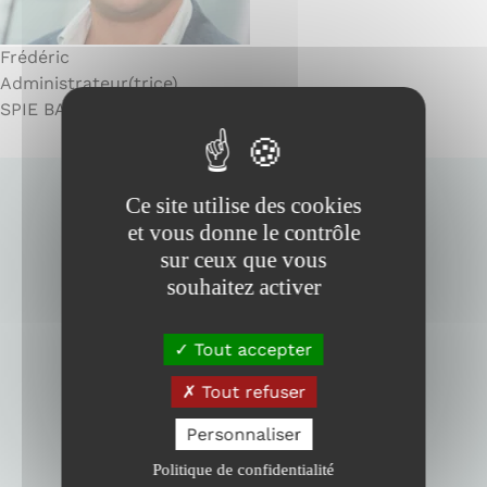
r
e
Frédéric
Administrateur(trice)
SPIE BATIGNOLLES MALET
Ce site utilise des cookies
et vous donne le contrôle
sur ceux que vous
souhaitez activer
Tout accepter
Tout refuser
MEMBRE DE
Personnaliser
Politique de confidentialité