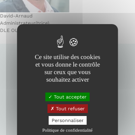
r
e
David-Arnaud
Administrateur(trice)
DLE OUEST
Ce site utilise des cookies
et vous donne le contrôle
sur ceux que vous
souhaitez activer
Tout accepter
Tout refuser
MEMBRE DE
Personnaliser
Politique de confidentialité