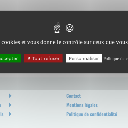
es cookies et vous donne le contrôle sur ceux que vous
accepter
Tout refuser
Personnaliser
Politique de c
Pied
Contact
de
n
Mentions légales
page
ls
Politique de confidentialité