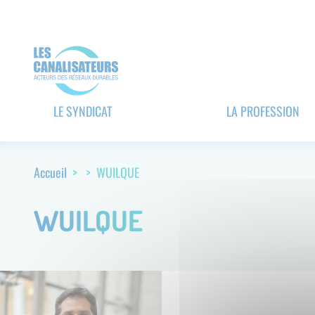
Aller
Panneau de gestion des cookies
au
contenu
principal
Navigation
LE SYNDICAT
LA PROFESSION
principale
(header)
Accueil
WUILQUE
Fil
d'Ariane
WUILQUE