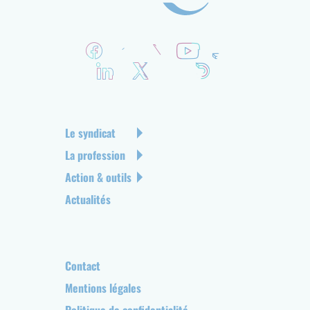
R
é
s
e
a
u
N
Le syndicat
x
a
La profession
s
v
Action & outils
o
i
c
g
Actualités
i
a
a
t
u
i
x
o
P
Contact
n
i
Mentions légales
p
e