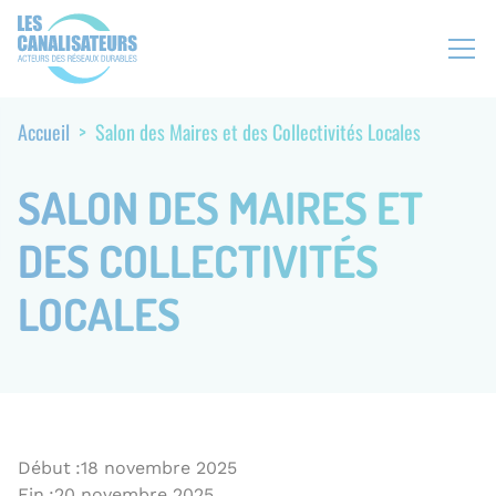
Aller
Panneau de gestion des cookies
N
au
a
contenu
v
principal
i
Accueil
Salon des Maires et des Collectivités Locales
F
g
i
a
l
SALON DES MAIRES ET
t
d
i
'
DES COLLECTIVITÉS
o
A
n
r
LOCALES
s
i
e
a
c
n
o
e
n
d
a
Début
18 novembre 2025
i
Fin
20 novembre 2025