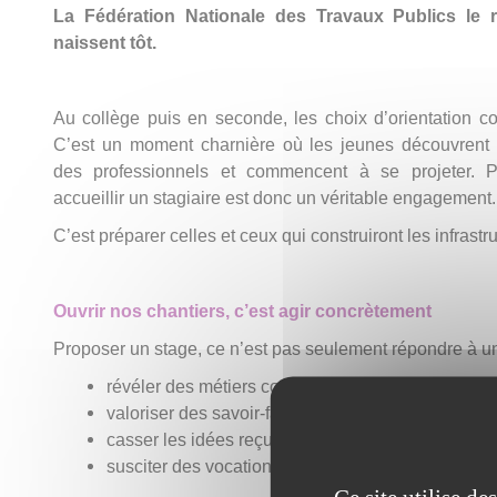
La Fédération Nationale des Travaux Publics le r
naissent tôt.
Au collège puis en seconde, les choix d’orientation 
C’est un moment charnière où les jeunes découvrent d
des professionnels et commencent à se projeter. Po
accueillir un stagiaire est donc un véritable engagement.
C’est préparer celles et ceux qui construiront les infrast
Ouvrir nos chantiers, c’est agir concrètement
Proposer un stage, ce n’est pas seulement répondre à une
révéler des métiers concrets et utiles à la société
valoriser des savoir-faire techniques
casser les idées reçues sur le secteur
susciter des vocations dans un domaine qui recru