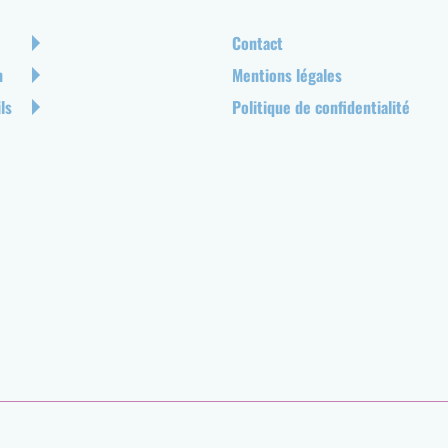
Pied
Contact
de
n
Mentions légales
page
ls
Politique de confidentialité