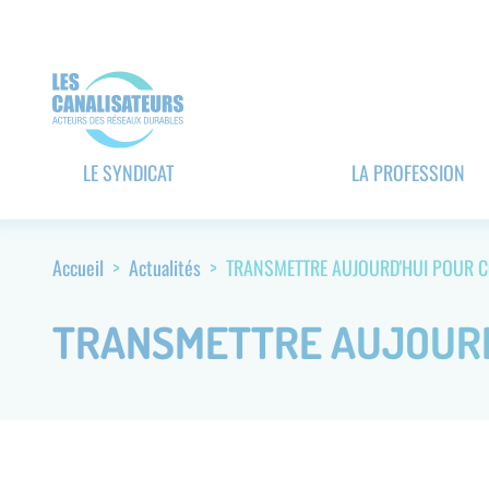
Aller
Panneau de gestion des cookies
au
contenu
principal
Navigation
LE SYNDICAT
LA PROFESSION
principale
(header)
Accueil
Actualités
TRANSMETTRE AUJOURD'HUI POUR C
Fil
d'Ariane
TRANSMETTRE AUJOURD