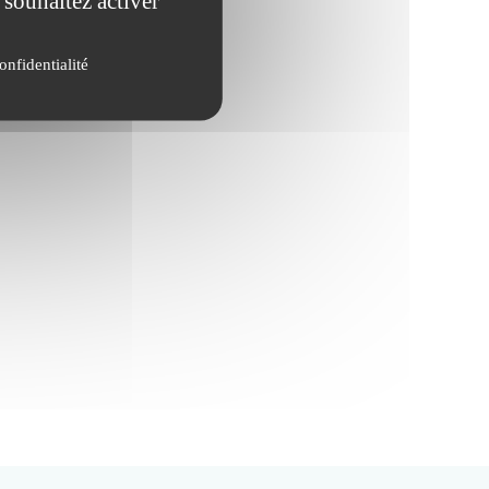
 souhaitez activer
onfidentialité