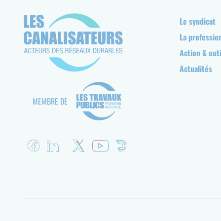
Navigation
Le syndicat
principale
La professio
Action & outi
Actualités
MEMBRE DE
Réseaux
sociaux