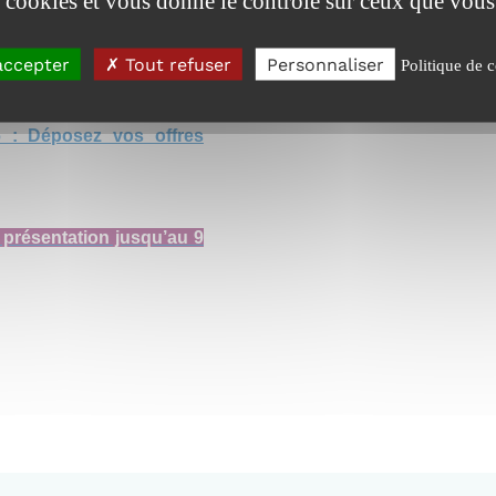
es cookies et vous donne le contrôle sur ceux que vous
ain, une rencontre, une
accepter
Tout refuser
Personnaliser
Politique de c
 : Déposez vos offres
 présentation jusqu’au 9