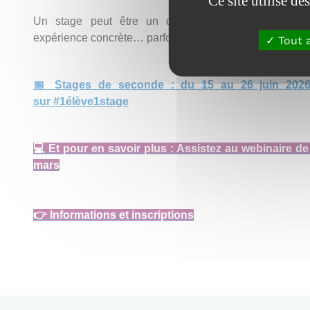
Ce site utilise d
Un stage peut être un déclic. Une immersion terr
expérience concrète… parfois, tout commence là.
Tout 
📅
Stages de seconde : du 15 au 26 juin 2026
sur #1élève1stage
💻
Et pour en savoir plus : Assistez au webinaire de
mars
👉
Informations et inscriptions